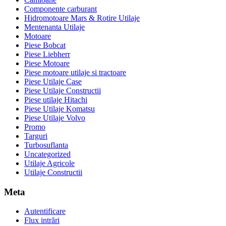
Componente carburant
Hidromotoare Mars & Rotire Utilaje
Mentenanta Utilaje
Motoare
Piese Bobcat
Piese Liebherr
Piese Motoare
Piese motoare utilaje si tractoare
Piese Utilaje Case
Piese Utilaje Constructii
Piese utilaje Hitachi
Piese Utilaje Komatsu
Piese Utilaje Volvo
Promo
Targuri
Turbosuflanta
Uncategorized
Utilaje Agricole
Utilaje Constructii
Meta
Autentificare
Flux intrări