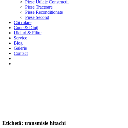
Piese Utilaje Constructii
Piese Tractoare
Piese Reconditionate
Piese Second
Căi rulare
Cupe & Dinți
Uleiuri & Filtre
Service
Blog
Galerie
Contact
Etichetă:
transmisie hitachi