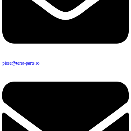
piese@terra-parts.ro