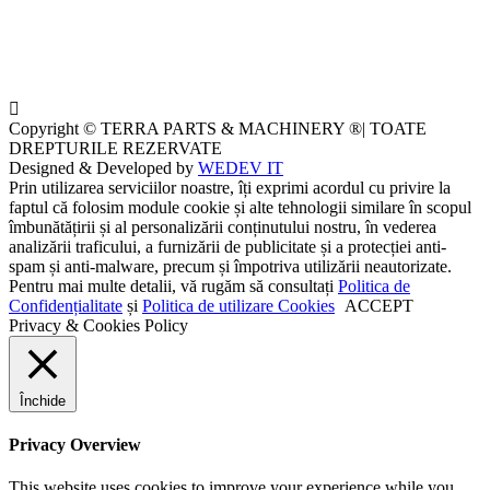
Copyright © TERRA PARTS & MACHINERY ®| TOATE
DREPTURILE REZERVATE
Designed & Developed by
WEDEV IT
Prin utilizarea serviciilor noastre, îți exprimi acordul cu privire la
faptul că folosim module cookie și alte tehnologii similare în scopul
îmbunătățirii și al personalizării conținutului nostru, în vederea
analizării traficului, a furnizării de publicitate și a protecției anti-
spam și anti-malware, precum și împotriva utilizării neautorizate.
Pentru mai multe detalii, vă rugăm să consultați
Politica de
Confidențialitate
și
Politica de utilizare Cookies
ACCEPT
Privacy & Cookies Policy
Închide
Privacy Overview
This website uses cookies to improve your experience while you