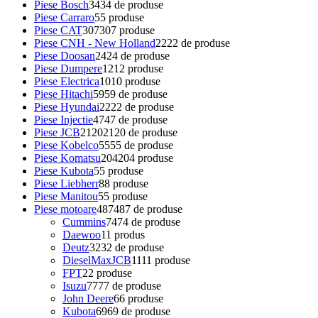
Piese Bosch
34
34 de produse
Piese Carraro
5
5 produse
Piese CAT
307
307 produse
Piese CNH - New Holland
22
22 de produse
Piese Doosan
24
24 de produse
Piese Dumpere
12
12 produse
Piese Electrica
10
10 produse
Piese Hitachi
59
59 de produse
Piese Hyundai
22
22 de produse
Piese Injectie
47
47 de produse
Piese JCB
2120
2120 de produse
Piese Kobelco
55
55 de produse
Piese Komatsu
204
204 produse
Piese Kubota
5
5 produse
Piese Liebherr
8
8 produse
Piese Manitou
5
5 produse
Piese motoare
487
487 de produse
Cummins
74
74 de produse
Daewoo
1
1 produs
Deutz
32
32 de produse
DieselMaxJCB
11
11 produse
FPT
2
2 produse
Isuzu
77
77 de produse
John Deere
6
6 produse
Kubota
69
69 de produse