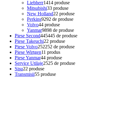
Liebherr
14
14 produse
Mitsubishi
3
3 produse
New Holland
2
2 produse
Perkins
92
92 de produse
Volvo
4
4 produse
Yanmar
98
98 de produse
Piese Second
445
445 de produse
Piese Takeuchi
2
2 produse
Piese Volvo
252
252 de produse
Piese Wirtgen
1
1 produs
Piese Yanmar
4
4 produse
Service Utilaje
25
25 de produse
Sisu
2
2 produse
Transmisii
5
5 produse