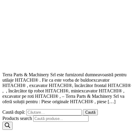
Terra Parts & Machinery Srl este furnizorul dumneavoastră pentru
utilaje HITACHI® . Fie ca este vorba de buldoexcavator
HITACHI® , excavator HITACHI®, încărcător frontal HITACHI®
, , încărcător tip robot HITACHI®, miniexcavator HITACHI® ,
excavator pe roti HITACHI® , – Terra Parts & Machinery Srl va
oferă soluții pentru : Piese originale HITACHI® , piese […]
Caută după:
Products search