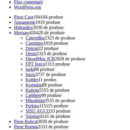
Flux comentarii
WordPress.org
Piese Case
104
104 produse
Atasamente
19
19 produse
Hidraulice
30
30 de produse
Motoare
420
420 de produse
Caterpillar
23
23 de produse
Cummins
18
18 produse
Detroit
2
2 produse
Deutz
23
23 de produse
DieselMax JCB
28
28 de produse
FPT Iveco
13
13 produse
Iseki
8
8 produse
Isuzu
37
37 de produse
Kohler
1
1 produs
Komatsu
8
8 produse
Kubota
55
55 de produse
Liebherr
9
9 produse
Mitsubishi
35
35 de produse
Perkins
115
115 produse
SISU AGCO
3
3 produse
Yanmar
41
41 de produse
Piese Bobcat
30
30 de produse
Piese Bomag
33
33 de produse