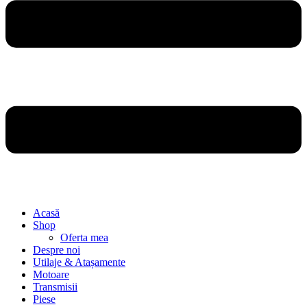
Acasă
Shop
Oferta mea
Despre noi
Utilaje & Atașamente
Motoare
Transmisii
Piese