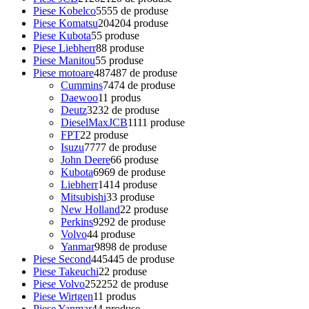
Piese Kobelco
55
55 de produse
Piese Komatsu
204
204 produse
Piese Kubota
5
5 produse
Piese Liebherr
8
8 produse
Piese Manitou
5
5 produse
Piese motoare
487
487 de produse
Cummins
74
74 de produse
Daewoo
1
1 produs
Deutz
32
32 de produse
DieselMaxJCB
11
11 produse
FPT
2
2 produse
Isuzu
77
77 de produse
John Deere
6
6 produse
Kubota
69
69 de produse
Liebherr
14
14 produse
Mitsubishi
3
3 produse
New Holland
2
2 produse
Perkins
92
92 de produse
Volvo
4
4 produse
Yanmar
98
98 de produse
Piese Second
445
445 de produse
Piese Takeuchi
2
2 produse
Piese Volvo
252
252 de produse
Piese Wirtgen
1
1 produs
Piese Yanmar
4
4 produse