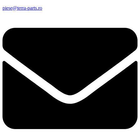
piese@terra-parts.ro