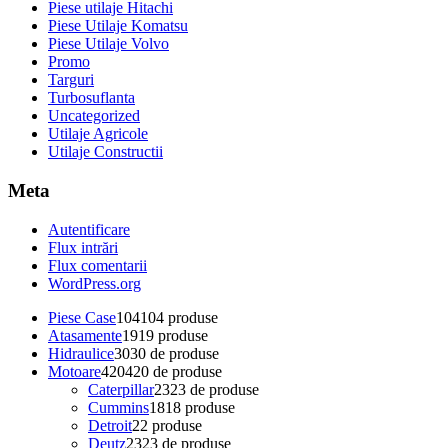
Piese utilaje Hitachi
Piese Utilaje Komatsu
Piese Utilaje Volvo
Promo
Targuri
Turbosuflanta
Uncategorized
Utilaje Agricole
Utilaje Constructii
Meta
Autentificare
Flux intrări
Flux comentarii
WordPress.org
Piese Case
104
104 produse
Atasamente
19
19 produse
Hidraulice
30
30 de produse
Motoare
420
420 de produse
Caterpillar
23
23 de produse
Cummins
18
18 produse
Detroit
2
2 produse
Deutz
23
23 de produse