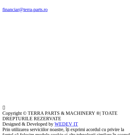
financiar@terra-parts.ro
Copyright © TERRA PARTS & MACHINERY ®| TOATE
DREPTURILE REZERVATE
Designed & Developed by
WEDEV IT
Prin utilizarea serviciilor noastre, îți exprimi acordul cu privire la
faptul că folosim module cookie și alte tehnologii similare în scopul