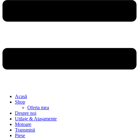
Acasă
Shop
Oferta mea
Despre noi
Utilaje & Atașamente
Motoare
Transmisii
Piese