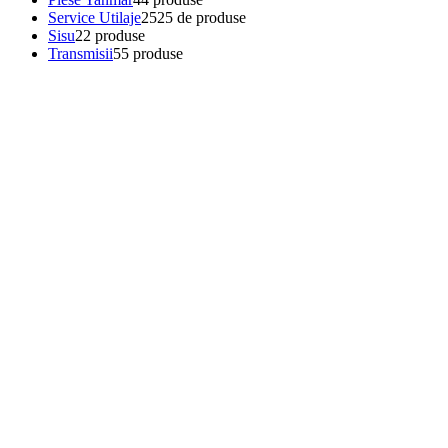
Service Utilaje
25
25 de produse
Sisu
2
2 produse
Transmisii
5
5 produse