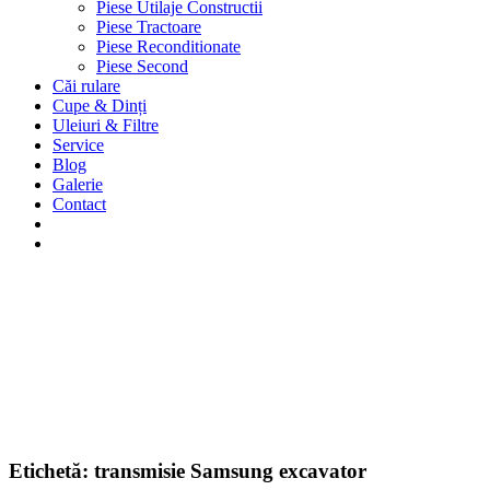
Piese Utilaje Constructii
Piese Tractoare
Piese Reconditionate
Piese Second
Căi rulare
Cupe & Dinți
Uleiuri & Filtre
Service
Blog
Galerie
Contact
Etichetă:
transmisie Samsung excavator