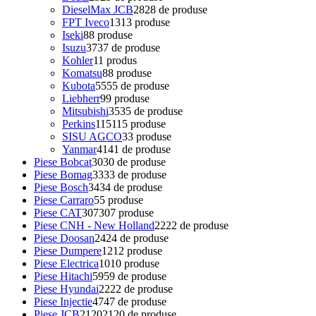
DieselMax JCB
28
28 de produse
FPT Iveco
13
13 produse
Iseki
8
8 produse
Isuzu
37
37 de produse
Kohler
1
1 produs
Komatsu
8
8 produse
Kubota
55
55 de produse
Liebherr
9
9 produse
Mitsubishi
35
35 de produse
Perkins
115
115 produse
SISU AGCO
3
3 produse
Yanmar
41
41 de produse
Piese Bobcat
30
30 de produse
Piese Bomag
33
33 de produse
Piese Bosch
34
34 de produse
Piese Carraro
5
5 produse
Piese CAT
307
307 produse
Piese CNH - New Holland
22
22 de produse
Piese Doosan
24
24 de produse
Piese Dumpere
12
12 produse
Piese Electrica
10
10 produse
Piese Hitachi
59
59 de produse
Piese Hyundai
22
22 de produse
Piese Injectie
47
47 de produse
Piese JCB
2120
2120 de produse