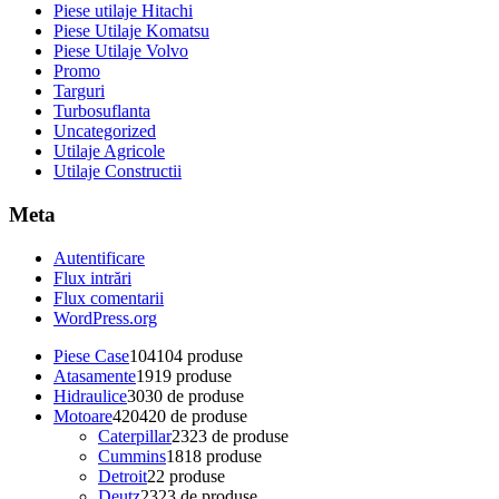
Piese utilaje Hitachi
Piese Utilaje Komatsu
Piese Utilaje Volvo
Promo
Targuri
Turbosuflanta
Uncategorized
Utilaje Agricole
Utilaje Constructii
Meta
Autentificare
Flux intrări
Flux comentarii
WordPress.org
Piese Case
104
104 produse
Atasamente
19
19 produse
Hidraulice
30
30 de produse
Motoare
420
420 de produse
Caterpillar
23
23 de produse
Cummins
18
18 produse
Detroit
2
2 produse
Deutz
23
23 de produse