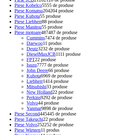
Piese Kobelco
55
55 de produse
Piese Komatsu
204
204 produse
Piese Kubota
5
5 produse
Piese Liebherr
8
8 produse
Piese Manitou
5
5 produse
Piese motoare
487
487 de produse
Cummins
74
74 de produse
Daewoo
1
1 produs
Deutz
32
32 de produse
DieselMaxJCB
11
11 produse
FPT
2
2 produse
Isuzu
77
77 de produse
John Deere
6
6 produse
Kubota
69
69 de produse
Liebherr
14
14 produse
Mitsubishi
3
3 produse
New Holland
2
2 produse
Perkins
92
92 de produse
Volvo
4
4 produse
Yanmar
98
98 de produse
Piese Second
445
445 de produse
Piese Takeuchi
2
2 produse
Piese Volvo
252
252 de produse
Piese Wirtgen
1
1 produs