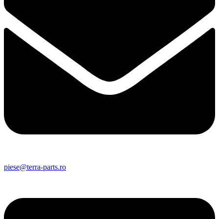
piese@terra-parts.ro