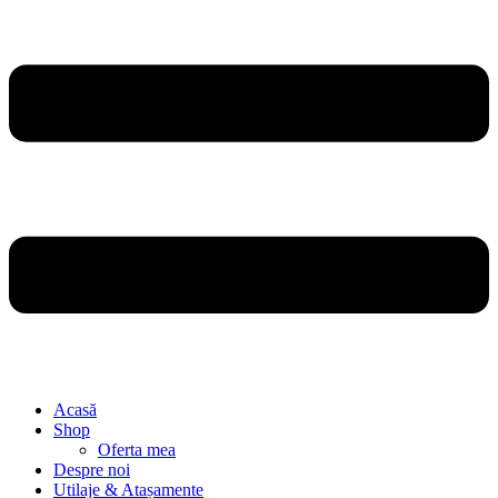
Acasă
Shop
Oferta mea
Despre noi
Utilaje & Atașamente