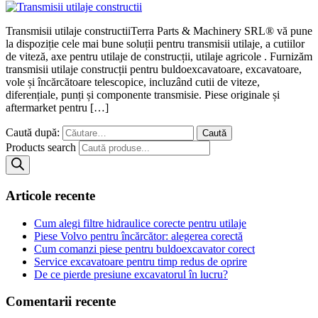
Transmisii utilaje constructiiTerra Parts & Machinery SRL® vă pune
la dispoziție cele mai bune soluții pentru transmisii utilaje, a cutiilor
de viteză, axe pentru utilaje de construcții, utilaje agricole . Furnizăm
transmisii utilaje construcții pentru buldoexcavatoare, excavatoare,
vole și încărcătoare telescopice, incluzând cutii de viteze,
diferențiale, punți și componente transmisie. Piese originale și
aftermarket pentru […]
Caută după:
Products search
Articole recente
Cum alegi filtre hidraulice corecte pentru utilaje
Piese Volvo pentru încărcător: alegerea corectă
Cum comanzi piese pentru buldoexcavator corect
Service excavatoare pentru timp redus de oprire
De ce pierde presiune excavatorul în lucru?
Comentarii recente