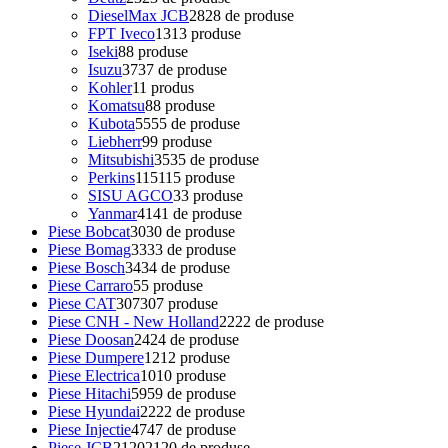
DieselMax JCB
28
28 de produse
FPT Iveco
13
13 produse
Iseki
8
8 produse
Isuzu
37
37 de produse
Kohler
1
1 produs
Komatsu
8
8 produse
Kubota
55
55 de produse
Liebherr
9
9 produse
Mitsubishi
35
35 de produse
Perkins
115
115 produse
SISU AGCO
3
3 produse
Yanmar
41
41 de produse
Piese Bobcat
30
30 de produse
Piese Bomag
33
33 de produse
Piese Bosch
34
34 de produse
Piese Carraro
5
5 produse
Piese CAT
307
307 produse
Piese CNH - New Holland
22
22 de produse
Piese Doosan
24
24 de produse
Piese Dumpere
12
12 produse
Piese Electrica
10
10 produse
Piese Hitachi
59
59 de produse
Piese Hyundai
22
22 de produse
Piese Injectie
47
47 de produse
Piese JCB
2120
2120 de produse