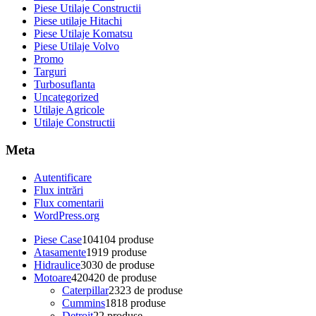
Piese Utilaje Constructii
Piese utilaje Hitachi
Piese Utilaje Komatsu
Piese Utilaje Volvo
Promo
Targuri
Turbosuflanta
Uncategorized
Utilaje Agricole
Utilaje Constructii
Meta
Autentificare
Flux intrări
Flux comentarii
WordPress.org
Piese Case
104
104 produse
Atasamente
19
19 produse
Hidraulice
30
30 de produse
Motoare
420
420 de produse
Caterpillar
23
23 de produse
Cummins
18
18 produse
Detroit
2
2 produse