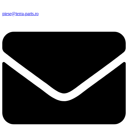
piese@terra-parts.ro