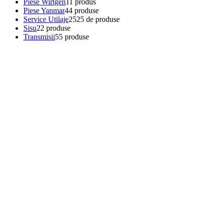
Piese Wirtgen
1
1 produs
Piese Yanmar
4
4 produse
Service Utilaje
25
25 de produse
Sisu
2
2 produse
Transmisii
5
5 produse