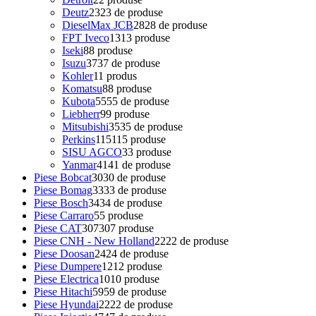
Deutz
23
23 de produse
DieselMax JCB
28
28 de produse
FPT Iveco
13
13 produse
Iseki
8
8 produse
Isuzu
37
37 de produse
Kohler
1
1 produs
Komatsu
8
8 produse
Kubota
55
55 de produse
Liebherr
9
9 produse
Mitsubishi
35
35 de produse
Perkins
115
115 produse
SISU AGCO
3
3 produse
Yanmar
41
41 de produse
Piese Bobcat
30
30 de produse
Piese Bomag
33
33 de produse
Piese Bosch
34
34 de produse
Piese Carraro
5
5 produse
Piese CAT
307
307 produse
Piese CNH - New Holland
22
22 de produse
Piese Doosan
24
24 de produse
Piese Dumpere
12
12 produse
Piese Electrica
10
10 produse
Piese Hitachi
59
59 de produse
Piese Hyundai
22
22 de produse