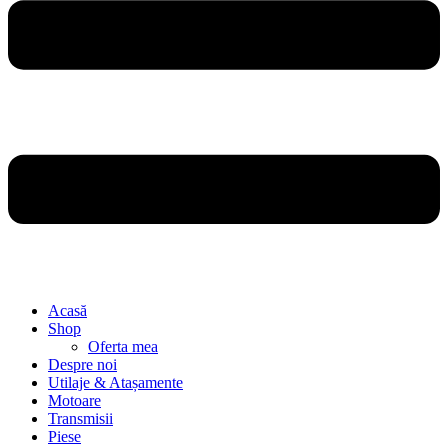
Acasă
Shop
Oferta mea
Despre noi
Utilaje & Atașamente
Motoare
Transmisii
Piese