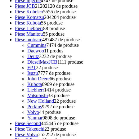
Piese Injectie
47
47 de produse
Piese JCB
2120
2120 de produse
Piese Kobelco
55
55 de produse
Piese Komatsu
204
204 produse
Piese Kubota
5
5 produse
Piese Liebherr
8
8 produse
Piese Manitou
5
5 produse
Piese motoare
487
487 de produse
Cummins
74
74 de produse
Daewoo
1
1 produs
Deutz
32
32 de produse
DieselMaxJCB
11
11 produse
FPT
2
2 produse
Isuzu
77
77 de produse
John Deere
6
6 produse
Kubota
69
69 de produse
Liebherr
14
14 produse
Mitsubishi
3
3 produse
New Holland
2
2 produse
Perkins
92
92 de produse
Volvo
4
4 produse
Yanmar
98
98 de produse
Piese Second
445
445 de produse
Piese Takeuchi
2
2 produse
Piese Volvo
252
252 de produse