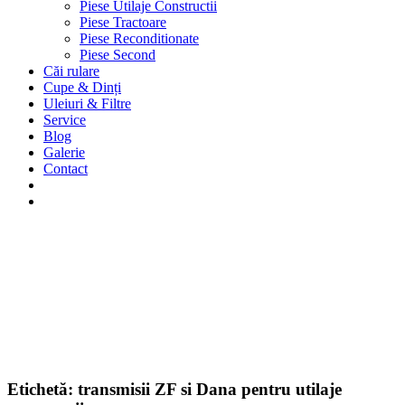
Piese Utilaje Constructii
Piese Tractoare
Piese Reconditionate
Piese Second
Căi rulare
Cupe & Dinți
Uleiuri & Filtre
Service
Blog
Galerie
Contact
Etichetă:
transmisii ZF si Dana pentru utilaje