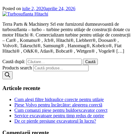
Posted on
iulie 2, 2020
aprilie 24, 2026
Terra Parts & Machinery Srl este furnizorul dumneavoastră de
turbosuflanta – turbo – turbine pentru utilaje de construcții dotate cu
motor Hitachi ®. Comercializam turbine pentru utilaje de construcții
– Cat® , Komatsu® , Jcb®, Hitachi®, Liebherr®, Doosan® ,
Volvo®, Takeuchi®, Samsung® , Hanomag®, Kobelco®, Fiat
Hitachi® , O&K®, Atlas®, Bobcat® , Wirtgen® , Vogele® […]
Caută după:
Products search
Articole recente
Cum alegi filtre hidraulice corecte pentru utilaje
Piese Volvo pentru încărcător: alegerea corectă
Cum comanzi piese pentru buldoexcavator corect
Service excavatoare pentru timp redus de oprire
De ce pierde presiune excavatorul în lucru?
Comentarii recente