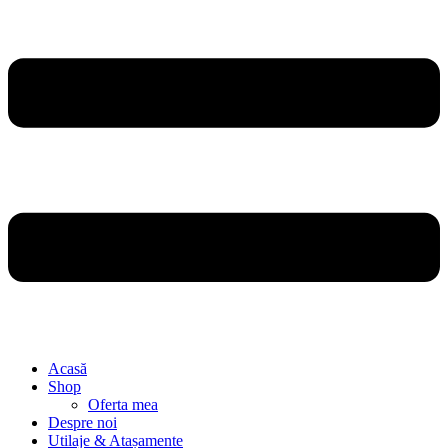
Acasă
Shop
Oferta mea
Despre noi
Utilaje & Atașamente