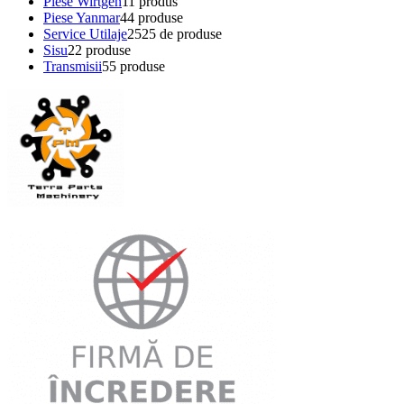
Piese Wirtgen
1
1 produs
Piese Yanmar
4
4 produse
Service Utilaje
25
25 de produse
Sisu
2
2 produse
Transmisii
5
5 produse