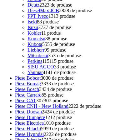
Deutz
23
23 de produse
DieselMax JCB
28
28 de produse
FPT Iveco
13
13 produse
Iseki
8
8 produse
Isuzu
37
37 de produse
Kohler
1
1 produs
Komatsu
8
8 produse
Kubota
55
55 de produse
Liebherr
9
9 produse
Mitsubishi
35
35 de produse
Perkins
115
115 produse
SISU AGCO
3
3 produse
Yanmar
41
41 de produse
Piese Bobcat
30
30 de produse
Piese Bomag
33
33 de produse
Piese Bosch
34
34 de produse
Piese Carraro
5
5 produse
Piese CAT
307
307 produse
Piese CNH - New Holland
22
22 de produse
Piese Doosan
24
24 de produse
Piese Dumpere
12
12 produse
Piese Electrica
10
10 produse
Piese Hitachi
59
59 de produse
Piese Hyundai
22
22 de produse
Piese Injectie
47
47 de produse