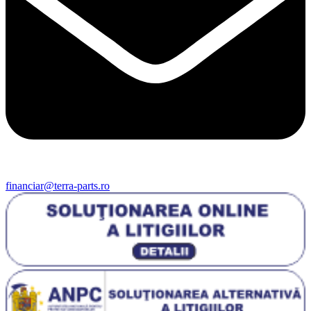
financiar@terra-parts.ro