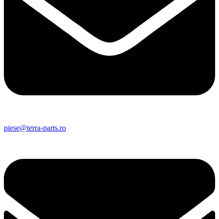
piese@terra-parts.ro