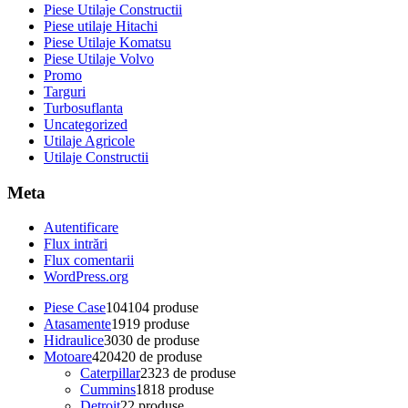
Piese Utilaje Constructii
Piese utilaje Hitachi
Piese Utilaje Komatsu
Piese Utilaje Volvo
Promo
Targuri
Turbosuflanta
Uncategorized
Utilaje Agricole
Utilaje Constructii
Meta
Autentificare
Flux intrări
Flux comentarii
WordPress.org
Piese Case
104
104 produse
Atasamente
19
19 produse
Hidraulice
30
30 de produse
Motoare
420
420 de produse
Caterpillar
23
23 de produse
Cummins
18
18 produse
Detroit
2
2 produse