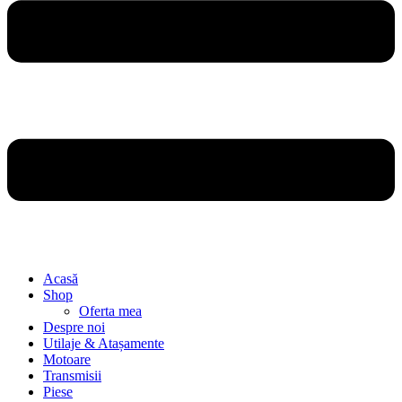
Acasă
Shop
Oferta mea
Despre noi
Utilaje & Atașamente
Motoare
Transmisii
Piese