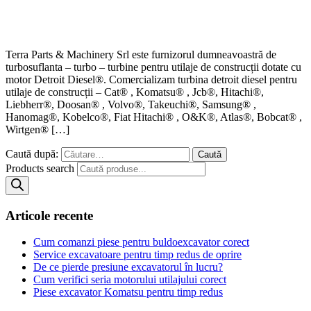
Terra Parts & Machinery Srl este furnizorul dumneavoastră de
turbosuflanta – turbo – turbine pentru utilaje de construcții dotate cu
motor Detroit Diesel®. Comercializam turbina detroit diesel pentru
utilaje de construcții – Cat® , Komatsu® , Jcb®, Hitachi®,
Liebherr®, Doosan® , Volvo®, Takeuchi®, Samsung® ,
Hanomag®, Kobelco®, Fiat Hitachi® , O&K®, Atlas®, Bobcat® ,
Wirtgen® […]
Caută după:
Products search
Articole recente
Cum comanzi piese pentru buldoexcavator corect
Service excavatoare pentru timp redus de oprire
De ce pierde presiune excavatorul în lucru?
Cum verifici seria motorului utilajului corect
Piese excavator Komatsu pentru timp redus