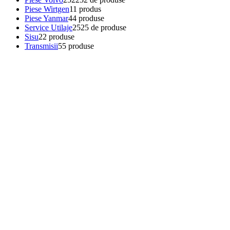
Piese Wirtgen
1
1 produs
Piese Yanmar
4
4 produse
Service Utilaje
25
25 de produse
Sisu
2
2 produse
Transmisii
5
5 produse