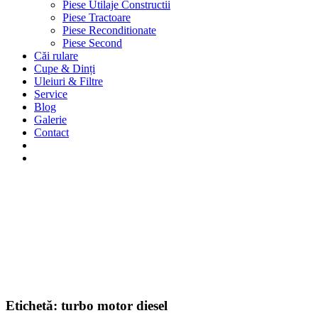
Piese Utilaje Constructii
Piese Tractoare
Piese Reconditionate
Piese Second
Căi rulare
Cupe & Dinți
Uleiuri & Filtre
Service
Blog
Galerie
Contact
Etichetă:
turbo motor diesel