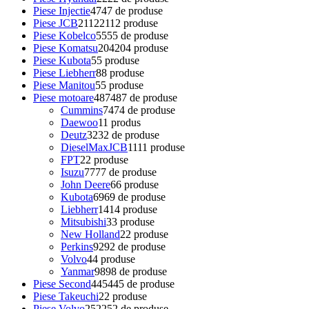
Piese Injectie
47
47 de produse
Piese JCB
2112
2112 produse
Piese Kobelco
55
55 de produse
Piese Komatsu
204
204 produse
Piese Kubota
5
5 produse
Piese Liebherr
8
8 produse
Piese Manitou
5
5 produse
Piese motoare
487
487 de produse
Cummins
74
74 de produse
Daewoo
1
1 produs
Deutz
32
32 de produse
DieselMaxJCB
11
11 produse
FPT
2
2 produse
Isuzu
77
77 de produse
John Deere
6
6 produse
Kubota
69
69 de produse
Liebherr
14
14 produse
Mitsubishi
3
3 produse
New Holland
2
2 produse
Perkins
92
92 de produse
Volvo
4
4 produse
Yanmar
98
98 de produse
Piese Second
445
445 de produse
Piese Takeuchi
2
2 produse
Piese Volvo
252
252 de produse