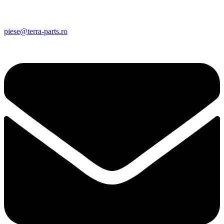
piese@terra-parts.ro