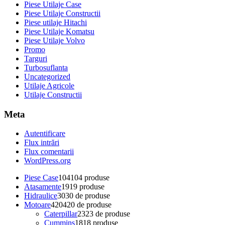
Piese Utilaje Case
Piese Utilaje Constructii
Piese utilaje Hitachi
Piese Utilaje Komatsu
Piese Utilaje Volvo
Promo
Targuri
Turbosuflanta
Uncategorized
Utilaje Agricole
Utilaje Constructii
Meta
Autentificare
Flux intrări
Flux comentarii
WordPress.org
Piese Case
104
104 produse
Atasamente
19
19 produse
Hidraulice
30
30 de produse
Motoare
420
420 de produse
Caterpillar
23
23 de produse
Cummins
18
18 produse