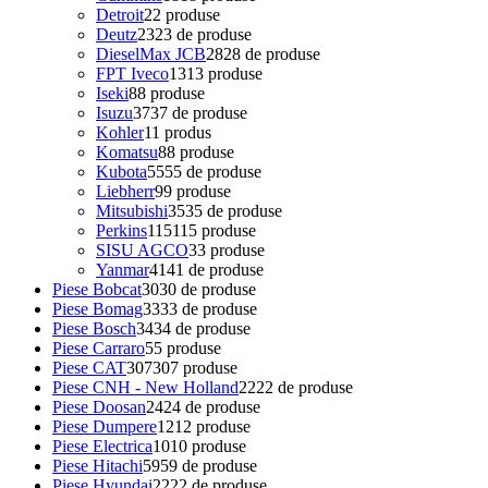
Detroit
2
2 produse
Deutz
23
23 de produse
DieselMax JCB
28
28 de produse
FPT Iveco
13
13 produse
Iseki
8
8 produse
Isuzu
37
37 de produse
Kohler
1
1 produs
Komatsu
8
8 produse
Kubota
55
55 de produse
Liebherr
9
9 produse
Mitsubishi
35
35 de produse
Perkins
115
115 produse
SISU AGCO
3
3 produse
Yanmar
41
41 de produse
Piese Bobcat
30
30 de produse
Piese Bomag
33
33 de produse
Piese Bosch
34
34 de produse
Piese Carraro
5
5 produse
Piese CAT
307
307 produse
Piese CNH - New Holland
22
22 de produse
Piese Doosan
24
24 de produse
Piese Dumpere
12
12 produse
Piese Electrica
10
10 produse
Piese Hitachi
59
59 de produse
Piese Hyundai
22
22 de produse