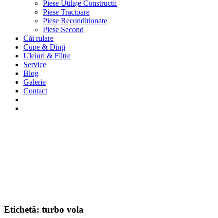
Piese Utilaje Constructii
Piese Tractoare
Piese Reconditionate
Piese Second
Căi rulare
Cupe & Dinți
Uleiuri & Filtre
Service
Blog
Galerie
Contact
Etichetă:
turbo vola