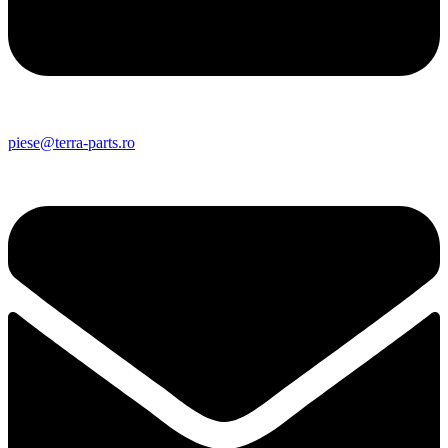
piese@terra-parts.ro