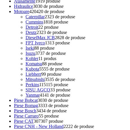
Atasamente
19
19 produse
Hidraulice
30
30 de produse
Motoare
420
420 de produse
Caterpillar
23
23 de produse
Cummins
18
18 produse
Detroit
2
2 produse
Deutz
23
23 de produse
DieselMax JCB
28
28 de produse
FPT Iveco
13
13 produse
Iseki
8
8 produse
Isuzu
37
37 de produse
Kohler
1
1 produs
Komatsu
8
8 produse
Kubota
55
55 de produse
Liebherr
9
9 produse
Mitsubishi
35
35 de produse
Perkins
115
115 produse
SISU AGCO
3
3 produse
Yanmar
41
41 de produse
Piese Bobcat
30
30 de produse
Piese Bomag
33
33 de produse
Piese Bosch
34
34 de produse
Piese Carraro
5
5 produse
Piese CAT
307
307 produse
Piese CNH - New Holland
22
22 de produse