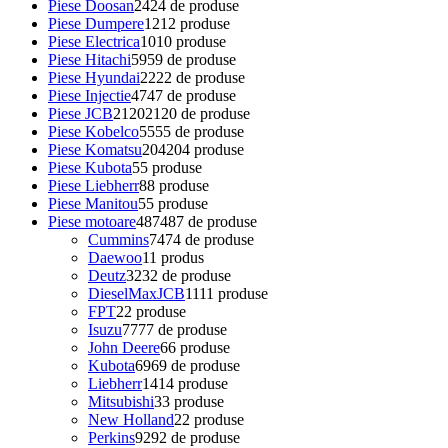
Piese Doosan
24
24 de produse
Piese Dumpere
12
12 produse
Piese Electrica
10
10 produse
Piese Hitachi
59
59 de produse
Piese Hyundai
22
22 de produse
Piese Injectie
47
47 de produse
Piese JCB
2120
2120 de produse
Piese Kobelco
55
55 de produse
Piese Komatsu
204
204 produse
Piese Kubota
5
5 produse
Piese Liebherr
8
8 produse
Piese Manitou
5
5 produse
Piese motoare
487
487 de produse
Cummins
74
74 de produse
Daewoo
1
1 produs
Deutz
32
32 de produse
DieselMaxJCB
11
11 produse
FPT
2
2 produse
Isuzu
77
77 de produse
John Deere
6
6 produse
Kubota
69
69 de produse
Liebherr
14
14 produse
Mitsubishi
3
3 produse
New Holland
2
2 produse
Perkins
92
92 de produse