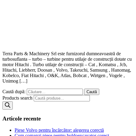
Terra Parts & Machinery Srl este furnizorul dumneavoastră de
turbosuflanta – turbo – turbine pentru utilaje de construcții dotate cu
motor Hitachi . Turbo utilaje de construcții – Cat , Komatsu , Jcb,
Hitachi, Liebherr, Doosan , Volvo, Takeuchi, Samsung , Hanomag,
Kobelco, Fiat Hitachi , O&K, Atlas, Bobcat , Wirtgen , Vogele ,
Unimog […]
Caută după:
Products search
Articole recente
Piese Volvo pentru încărcător: alegerea corectă
Cum comanzi piese pentru buldoexcavator corect