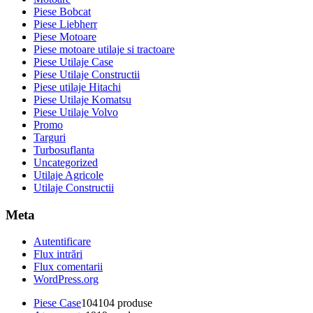
Piese Bobcat
Piese Liebherr
Piese Motoare
Piese motoare utilaje si tractoare
Piese Utilaje Case
Piese Utilaje Constructii
Piese utilaje Hitachi
Piese Utilaje Komatsu
Piese Utilaje Volvo
Promo
Targuri
Turbosuflanta
Uncategorized
Utilaje Agricole
Utilaje Constructii
Meta
Autentificare
Flux intrări
Flux comentarii
WordPress.org
Piese Case
104
104 produse