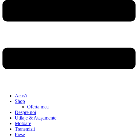
Acasă
Shop
Oferta mea
Despre noi
Utilaje & Atașamente
Motoare
Transmisii
Piese