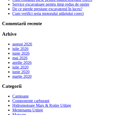
Service excavatoare pentru timp redus de oprire
De ce pierde presiune excavatorul în lucru?
Cum verifici seria motorului utilajului corect
Comentarii recente
Arhive
august 2026
iulie 2026
iunie 2026
mai 2026
aprilie 2026
iulie 2020
iunie 2020
martie 2020
Categorii
Camioane
Componente carburant
Hidromotoare Mars & Rotire Utilaje
Mentenanta Utilaje
Motoare