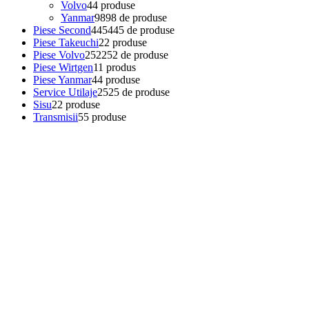
Volvo
4
4 produse
Yanmar
98
98 de produse
Piese Second
445
445 de produse
Piese Takeuchi
2
2 produse
Piese Volvo
252
252 de produse
Piese Wirtgen
1
1 produs
Piese Yanmar
4
4 produse
Service Utilaje
25
25 de produse
Sisu
2
2 produse
Transmisii
5
5 produse