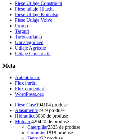
Piese Utilaje Constructii
Piese utilaje Hitachi
Piese Utilaje Komatsu
Piese Utilaje Volvo
Promo
Targuri
Turbosuflanta
Uncategorized
Utilaje Agricole
Utilaje Constructii
Meta
Autentificare
Flux intrări
Flux comentarii
WordPress.org
Piese Case
104
104 produse
Atasamente
19
19 produse
Hidraulice
30
30 de produse
Motoare
420
420 de produse
Caterpillar
23
23 de produse
Cummins
18
18 produse
Detroit
2
2 produse