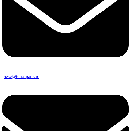
piese@terra-parts.ro