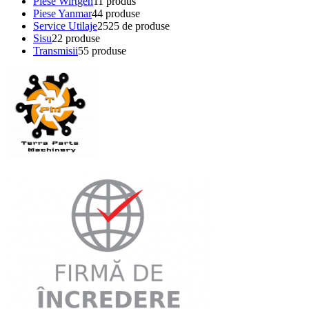
Piese Wirtgen
1
1 produs
Piese Yanmar
4
4 produse
Service Utilaje
25
25 de produse
Sisu
2
2 produse
Transmisii
5
5 produse