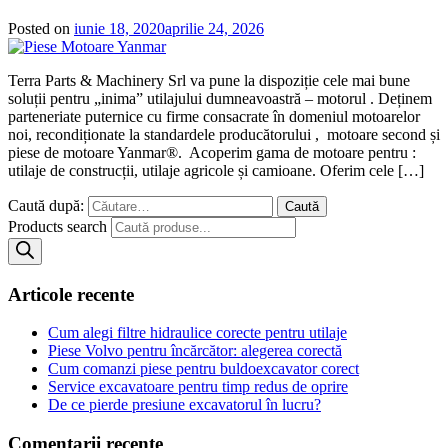
Posted on
iunie 18, 2020
aprilie 24, 2026
Terra Parts & Machinery Srl va pune la dispoziție cele mai bune
soluții pentru „inima” utilajului dumneavoastră – motorul . Deținem
parteneriate puternice cu firme consacrate în domeniul motoarelor
noi, recondiționate la standardele producătorului , motoare second și
piese de motoare Yanmar®. Acoperim gama de motoare pentru :
utilaje de construcții, utilaje agricole și camioane. Oferim cele […]
Caută după:
Products search
Articole recente
Cum alegi filtre hidraulice corecte pentru utilaje
Piese Volvo pentru încărcător: alegerea corectă
Cum comanzi piese pentru buldoexcavator corect
Service excavatoare pentru timp redus de oprire
De ce pierde presiune excavatorul în lucru?
Comentarii recente