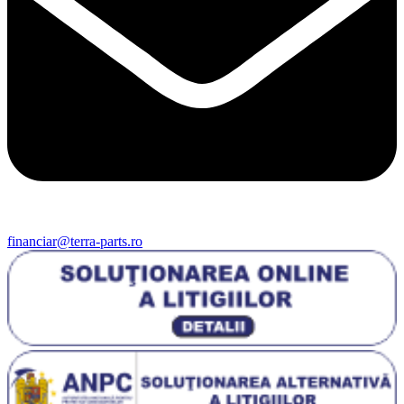
financiar@terra-parts.ro