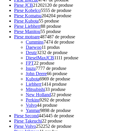
Piese JCB
2120
2120 de produse
Piese Kobelco
55
55 de produse
Piese Komatsu
204
204 produse
Piese Kubota
5
5 produse
Piese Liebherr
8
8 produse
Piese Manitou
5
5 produse
Piese motoare
487
487 de produse
Cummins
74
74 de produse
Daewoo
1
1 produs
Deutz
32
32 de produse
DieselMaxJCB
11
11 produse
FPT
2
2 produse
Isuzu
77
77 de produse
John Deere
6
6 produse
Kubota
69
69 de produse
Liebherr
14
14 produse
Mitsubishi
3
3 produse
New Holland
2
2 produse
Perkins
92
92 de produse
Volvo
4
4 produse
Yanmar
98
98 de produse
Piese Second
445
445 de produse
Piese Takeuchi
2
2 produse
Piese Volvo
252
252 de produse