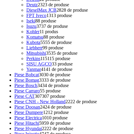
Deutz
23
23 de produse
DieselMax JCB
28
28 de produse
FPT Iveco
13
13 produse
Iseki
8
8 produse
Isuzu
37
37 de produse
Kohler
1
1 produs
Komatsu
8
8 produse
Kubota
55
55 de produse
Liebherr
9
9 produse
Mitsubishi
35
35 de produse
Perkins
115
115 produse
SISU AGCO
3
3 produse
Yanmar
41
41 de produse
Piese Bobcat
30
30 de produse
Piese Bomag
33
33 de produse
Piese Bosch
34
34 de produse
Piese Carraro
5
5 produse
Piese CAT
307
307 produse
Piese CNH - New Holland
22
22 de produse
Piese Doosan
24
24 de produse
Piese Dumpere
12
12 produse
Piese Electrica
10
10 produse
Piese Hitachi
59
59 de produse
Piese Hyundai
22
22 de produse
Piese Injectie
47
47 de produse