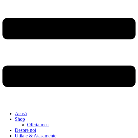
Acasă
Shop
Oferta mea
Despre noi
Utilaje & Atașamente