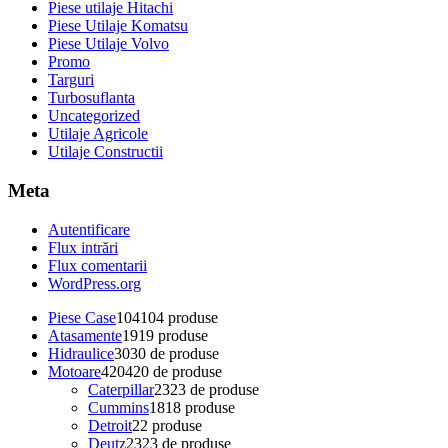
Piese utilaje Hitachi
Piese Utilaje Komatsu
Piese Utilaje Volvo
Promo
Targuri
Turbosuflanta
Uncategorized
Utilaje Agricole
Utilaje Constructii
Meta
Autentificare
Flux intrări
Flux comentarii
WordPress.org
Piese Case
104
104 produse
Atasamente
19
19 produse
Hidraulice
30
30 de produse
Motoare
420
420 de produse
Caterpillar
23
23 de produse
Cummins
18
18 produse
Detroit
2
2 produse
Deutz
23
23 de produse