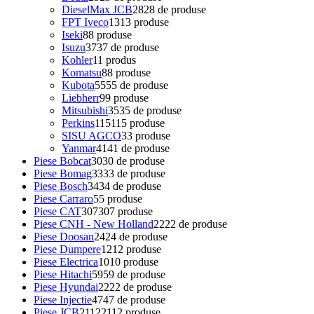
DieselMax JCB
28
28 de produse
FPT Iveco
13
13 produse
Iseki
8
8 produse
Isuzu
37
37 de produse
Kohler
1
1 produs
Komatsu
8
8 produse
Kubota
55
55 de produse
Liebherr
9
9 produse
Mitsubishi
35
35 de produse
Perkins
115
115 produse
SISU AGCO
3
3 produse
Yanmar
41
41 de produse
Piese Bobcat
30
30 de produse
Piese Bomag
33
33 de produse
Piese Bosch
34
34 de produse
Piese Carraro
5
5 produse
Piese CAT
307
307 produse
Piese CNH - New Holland
22
22 de produse
Piese Doosan
24
24 de produse
Piese Dumpere
12
12 produse
Piese Electrica
10
10 produse
Piese Hitachi
59
59 de produse
Piese Hyundai
22
22 de produse
Piese Injectie
47
47 de produse
Piese JCB
2112
2112 produse