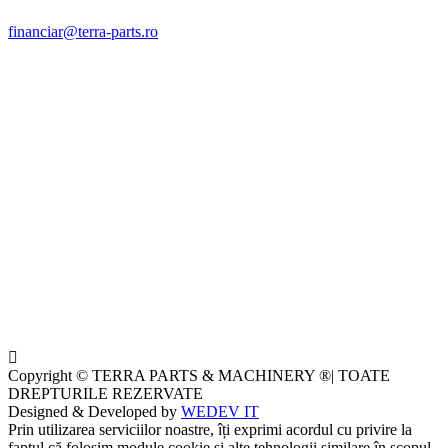
financiar@terra-parts.ro
Copyright © TERRA PARTS & MACHINERY ®| TOATE
DREPTURILE REZERVATE
Designed & Developed by
WEDEV IT
Prin utilizarea serviciilor noastre, îți exprimi acordul cu privire la
faptul că folosim module cookie și alte tehnologii similare în scopul