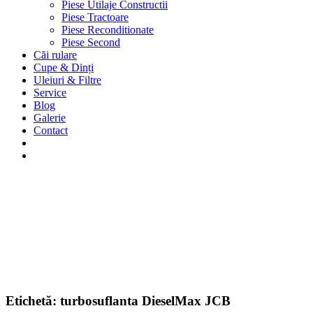
Piese Utilaje Constructii
Piese Tractoare
Piese Reconditionate
Piese Second
Căi rulare
Cupe & Dinți
Uleiuri & Filtre
Service
Blog
Galerie
Contact
Etichetă:
turbosuflanta DieselMax JCB