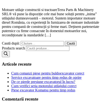
Motoare utilaje constructii si tractoareTerra Parts & Machinery
SRL® vă pune la dispoziție cele mai bune soluții pentru „inima”
utilajului dumneavoastră – motorul. Suntem importator motoare
diesel România, cu experiență în furnizarea de motoare industriale
pentru companii de construcții și ferme mari. Deținem parteneriate
puternice cu firme consacrate în domeniul motoarelor noi,
recondiționate la standardele […]
Caută după:
Products search
Articole recente
Cum comanzi piese pentru buldoexcavator corect
Service excavatoare pentru timp redus de oprire
De ce pierde presiune excavatorul în lucru?
Cum verifici seria motorului utilajului corect
Piese excavator Komatsu pentru timp redus
Comentarii recente