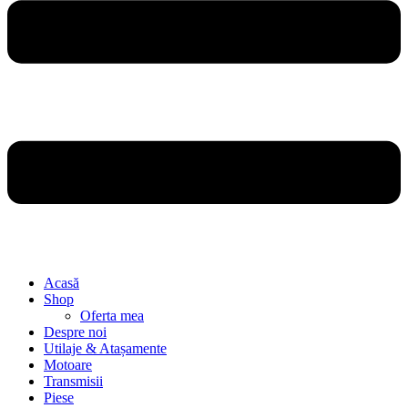
Acasă
Shop
Oferta mea
Despre noi
Utilaje & Atașamente
Motoare
Transmisii
Piese