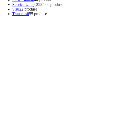
Service Utilaje
25
25 de produse
Sisu
2
2 produse
Transmisii
5
5 produse