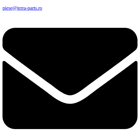
piese@terra-parts.ro