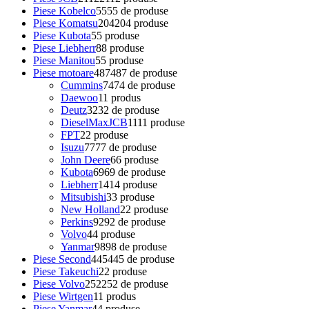
Piese Kobelco
55
55 de produse
Piese Komatsu
204
204 produse
Piese Kubota
5
5 produse
Piese Liebherr
8
8 produse
Piese Manitou
5
5 produse
Piese motoare
487
487 de produse
Cummins
74
74 de produse
Daewoo
1
1 produs
Deutz
32
32 de produse
DieselMaxJCB
11
11 produse
FPT
2
2 produse
Isuzu
77
77 de produse
John Deere
6
6 produse
Kubota
69
69 de produse
Liebherr
14
14 produse
Mitsubishi
3
3 produse
New Holland
2
2 produse
Perkins
92
92 de produse
Volvo
4
4 produse
Yanmar
98
98 de produse
Piese Second
445
445 de produse
Piese Takeuchi
2
2 produse
Piese Volvo
252
252 de produse
Piese Wirtgen
1
1 produs
Piese Yanmar
4
4 produse