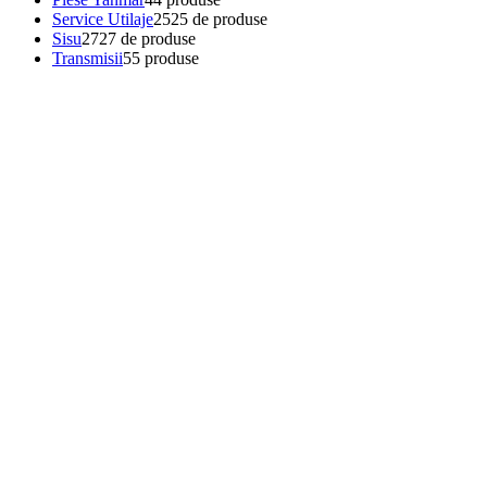
Service Utilaje
25
25 de produse
Sisu
27
27 de produse
Transmisii
5
5 produse