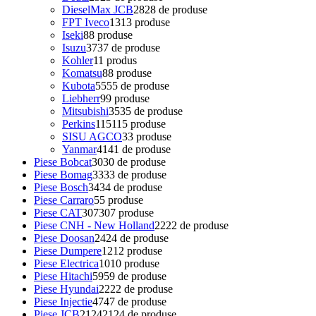
DieselMax JCB
28
28 de produse
FPT Iveco
13
13 produse
Iseki
8
8 produse
Isuzu
37
37 de produse
Kohler
1
1 produs
Komatsu
8
8 produse
Kubota
55
55 de produse
Liebherr
9
9 produse
Mitsubishi
35
35 de produse
Perkins
115
115 produse
SISU AGCO
3
3 produse
Yanmar
41
41 de produse
Piese Bobcat
30
30 de produse
Piese Bomag
33
33 de produse
Piese Bosch
34
34 de produse
Piese Carraro
5
5 produse
Piese CAT
307
307 produse
Piese CNH - New Holland
22
22 de produse
Piese Doosan
24
24 de produse
Piese Dumpere
12
12 produse
Piese Electrica
10
10 produse
Piese Hitachi
59
59 de produse
Piese Hyundai
22
22 de produse
Piese Injectie
47
47 de produse
Piese JCB
2124
2124 de produse