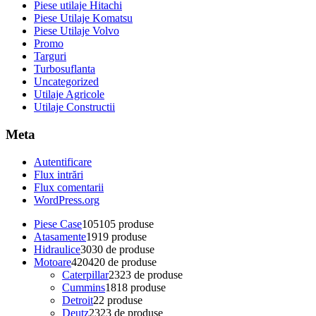
Piese utilaje Hitachi
Piese Utilaje Komatsu
Piese Utilaje Volvo
Promo
Targuri
Turbosuflanta
Uncategorized
Utilaje Agricole
Utilaje Constructii
Meta
Autentificare
Flux intrări
Flux comentarii
WordPress.org
Piese Case
105
105 produse
Atasamente
19
19 produse
Hidraulice
30
30 de produse
Motoare
420
420 de produse
Caterpillar
23
23 de produse
Cummins
18
18 produse
Detroit
2
2 produse
Deutz
23
23 de produse