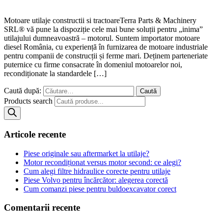
Motoare utilaje constructii si tractoareTerra Parts & Machinery
SRL® vă pune la dispoziție cele mai bune soluții pentru „inima”
utilajului dumneavoastră – motorul. Suntem importator motoare
diesel România, cu experiență în furnizarea de motoare industriale
pentru companii de construcții și ferme mari. Deținem parteneriate
puternice cu firme consacrate în domeniul motoarelor noi,
recondiționate la standardele […]
Caută după:
Products search
Articole recente
Piese originale sau aftermarket la utilaje?
Motor recondiționat versus motor second: ce alegi?
Cum alegi filtre hidraulice corecte pentru utilaje
Piese Volvo pentru încărcător: alegerea corectă
Cum comanzi piese pentru buldoexcavator corect
Comentarii recente