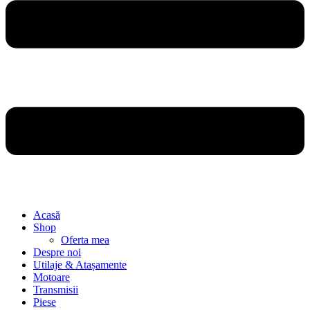
Acasă
Shop
Oferta mea
Despre noi
Utilaje & Atașamente
Motoare
Transmisii
Piese