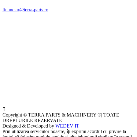
financiar@terra-parts.ro
Copyright © TERRA PARTS & MACHINERY ®| TOATE
DREPTURILE REZERVATE
Designed & Developed by
WEDEV IT
Prin utilizarea serviciilor noastre, îți exprimi acordul cu privire la
faptul că folosim module cookie și alte tehnologii similare în scopul