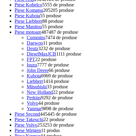
Piese Kobelco
55
55 de produse
Piese Komatsu
205
205 produse
Piese Kubota
5
5 produse
Piese Liebherr
8
8 produse
Piese Manitou
5
5 produse
Piese motoare
487
487 de produse
Cummins
74
74 de produse
Daewoo
1
1 produs
Deutz
32
32 de produse
DieselMaxJCB
11
11 produse
FPT
2
2 produse
Isuzu
77
77 de produse
John Deere
6
6 produse
Kubota
69
69 de produse
Liebherr
14
14 produse
Mitsubishi
3
3 produse
New Holland
2
2 produse
Perkins
92
92 de produse
Volvo
4
4 produse
Yanmar
98
98 de produse
Piese Second
445
445 de produse
Piese Takeuchi
2
2 produse
Piese Volvo
253
253 de produse
Piese Wirtgen
1
1 produs
Piese Yanmar
4
4 produse