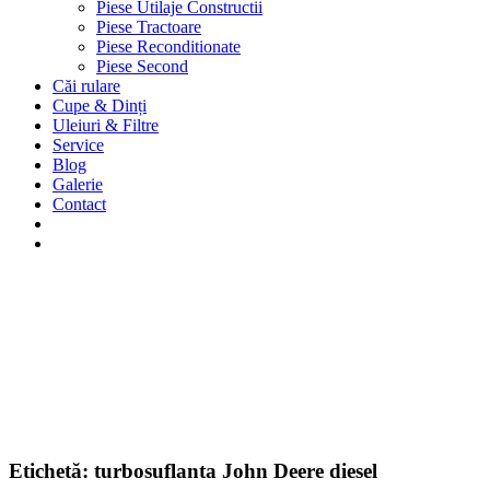
Piese Utilaje Constructii
Piese Tractoare
Piese Reconditionate
Piese Second
Căi rulare
Cupe & Dinți
Uleiuri & Filtre
Service
Blog
Galerie
Contact
Etichetă:
turbosuflanta John Deere diesel