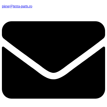
piese@terra-parts.ro