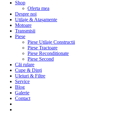
Shop
Oferta mea
Despre noi
Utilaje & Atașamente
Motoare
Transmisii
Piese
Piese Utilaje Constructii
Piese Tractoare
Piese Reconditionate
Piese Second
Căi rulare
Cupe & Dinți
Uleiuri & Filtre
Service
Blog
Galerie
Contact