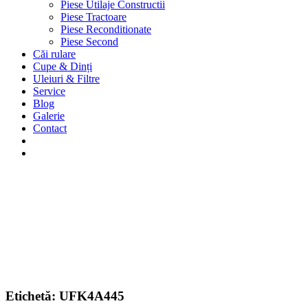
Piese Utilaje Constructii
Piese Tractoare
Piese Reconditionate
Piese Second
Căi rulare
Cupe & Dinți
Uleiuri & Filtre
Service
Blog
Galerie
Contact
Etichetă:
UFK4A445