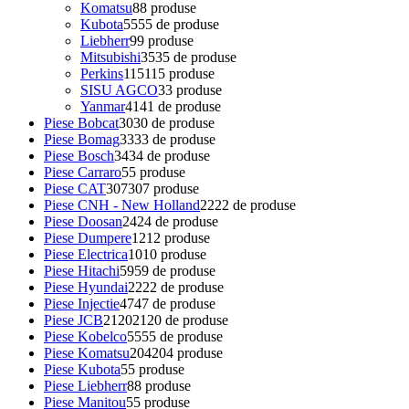
Komatsu
8
8 produse
Kubota
55
55 de produse
Liebherr
9
9 produse
Mitsubishi
35
35 de produse
Perkins
115
115 produse
SISU AGCO
3
3 produse
Yanmar
41
41 de produse
Piese Bobcat
30
30 de produse
Piese Bomag
33
33 de produse
Piese Bosch
34
34 de produse
Piese Carraro
5
5 produse
Piese CAT
307
307 produse
Piese CNH - New Holland
22
22 de produse
Piese Doosan
24
24 de produse
Piese Dumpere
12
12 produse
Piese Electrica
10
10 produse
Piese Hitachi
59
59 de produse
Piese Hyundai
22
22 de produse
Piese Injectie
47
47 de produse
Piese JCB
2120
2120 de produse
Piese Kobelco
55
55 de produse
Piese Komatsu
204
204 produse
Piese Kubota
5
5 produse
Piese Liebherr
8
8 produse
Piese Manitou
5
5 produse