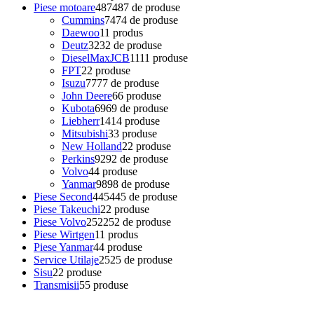
Piese motoare
487
487 de produse
Cummins
74
74 de produse
Daewoo
1
1 produs
Deutz
32
32 de produse
DieselMaxJCB
11
11 produse
FPT
2
2 produse
Isuzu
77
77 de produse
John Deere
6
6 produse
Kubota
69
69 de produse
Liebherr
14
14 produse
Mitsubishi
3
3 produse
New Holland
2
2 produse
Perkins
92
92 de produse
Volvo
4
4 produse
Yanmar
98
98 de produse
Piese Second
445
445 de produse
Piese Takeuchi
2
2 produse
Piese Volvo
252
252 de produse
Piese Wirtgen
1
1 produs
Piese Yanmar
4
4 produse
Service Utilaje
25
25 de produse
Sisu
2
2 produse
Transmisii
5
5 produse