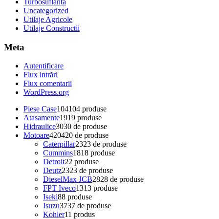
Turbosuflanta
Uncategorized
Utilaje Agricole
Utilaje Constructii
Meta
Autentificare
Flux intrări
Flux comentarii
WordPress.org
Piese Case
104
104 produse
Atasamente
19
19 produse
Hidraulice
30
30 de produse
Motoare
420
420 de produse
Caterpillar
23
23 de produse
Cummins
18
18 produse
Detroit
2
2 produse
Deutz
23
23 de produse
DieselMax JCB
28
28 de produse
FPT Iveco
13
13 produse
Iseki
8
8 produse
Isuzu
37
37 de produse
Kohler
1
1 produs