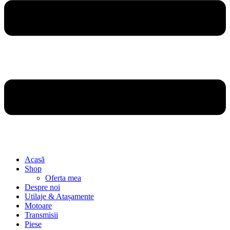
Acasă
Shop
Oferta mea
Despre noi
Utilaje & Atașamente
Motoare
Transmisii
Piese