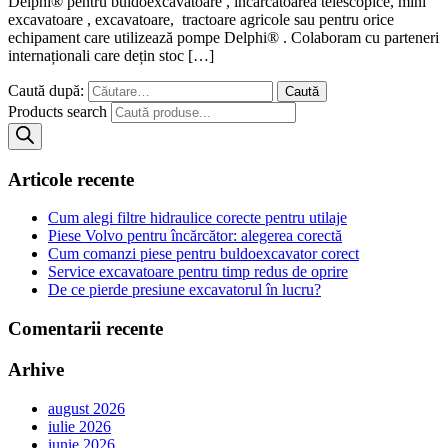
Delphi® pentru buldoexcavatoare , incarcatoarea telescopice, mini
excavatoare , excavatoare, tractoare agricole sau pentru orice
echipament care utilizează pompe Delphi® . Colaboram cu parteneri
internaționali care dețin stoc […]
Caută după:
Products search
Articole recente
Cum alegi filtre hidraulice corecte pentru utilaje
Piese Volvo pentru încărcător: alegerea corectă
Cum comanzi piese pentru buldoexcavator corect
Service excavatoare pentru timp redus de oprire
De ce pierde presiune excavatorul în lucru?
Comentarii recente
Arhive
august 2026
iulie 2026
iunie 2026