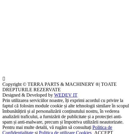
Copyright © TERRA PARTS & MACHINERY ®| TOATE
DREPTURILE REZERVATE
Designed & Developed by
WEDEV IT
Prin utilizarea serviciilor noastre, îți exprimi acordul cu privire la
faptul că folosim module cookie și alte tehnologii similare în scopul
îmbunătățirii și al personalizării conținutului nostru, în vederea
analizării traficului, a furnizării de publicitate și a protecției anti-
spam și anti-malware, precum și împotriva utilizării neautorizate.
Pentru mai multe detalii, vă rugăm să consultați
Politica de
Confidențialitate
și
Politica de utilizare Cookies
ACCEPT