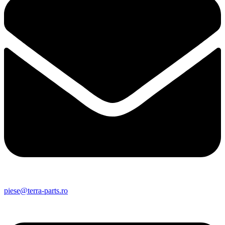
piese@terra-parts.ro