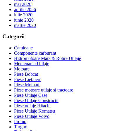
mai 2026
aprilie 2026
iulie 2020
iunie 2020
martie 2020
Categorii
Camioane
Componente carburant
Hidromotoare Mars & Rotire Utilaje
Mentenanta Utilaje
Motoare
Piese Bobcat
Piese Liebherr
Piese Motoare
Piese motoare utilaje si tractoare
Piese Utilaje Case
Piese Utilaje Constructii
Piese utilaje Hitachi
Piese Utilaje Komatsu
Piese Utilaje Volvo
Promo
Targuri