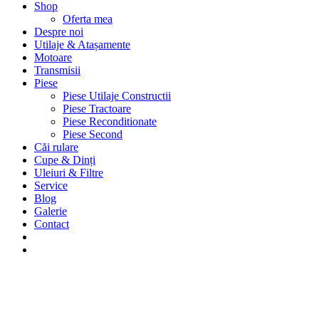
Shop
Oferta mea
Despre noi
Utilaje & Atașamente
Motoare
Transmisii
Piese
Piese Utilaje Constructii
Piese Tractoare
Piese Reconditionate
Piese Second
Căi rulare
Cupe & Dinți
Uleiuri & Filtre
Service
Blog
Galerie
Contact