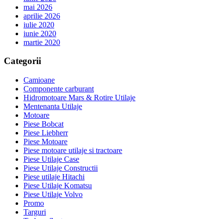
mai 2026
aprilie 2026
iulie 2020
iunie 2020
martie 2020
Categorii
Camioane
Componente carburant
Hidromotoare Mars & Rotire Utilaje
Mentenanta Utilaje
Motoare
Piese Bobcat
Piese Liebherr
Piese Motoare
Piese motoare utilaje si tractoare
Piese Utilaje Case
Piese Utilaje Constructii
Piese utilaje Hitachi
Piese Utilaje Komatsu
Piese Utilaje Volvo
Promo
Targuri