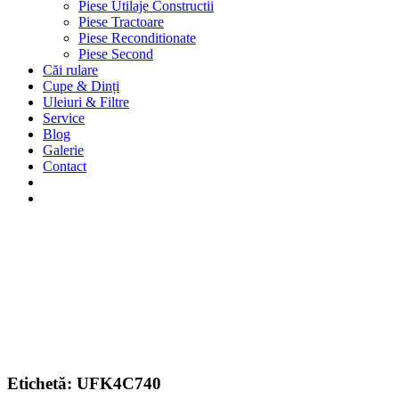
Piese Utilaje Constructii
Piese Tractoare
Piese Reconditionate
Piese Second
Căi rulare
Cupe & Dinți
Uleiuri & Filtre
Service
Blog
Galerie
Contact
Etichetă:
UFK4C740