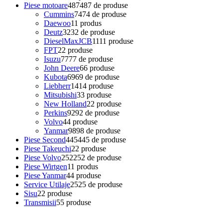
Piese motoare
487
487 de produse
Cummins
74
74 de produse
Daewoo
1
1 produs
Deutz
32
32 de produse
DieselMaxJCB
11
11 produse
FPT
2
2 produse
Isuzu
77
77 de produse
John Deere
6
6 produse
Kubota
69
69 de produse
Liebherr
14
14 produse
Mitsubishi
3
3 produse
New Holland
2
2 produse
Perkins
92
92 de produse
Volvo
4
4 produse
Yanmar
98
98 de produse
Piese Second
445
445 de produse
Piese Takeuchi
2
2 produse
Piese Volvo
252
252 de produse
Piese Wirtgen
1
1 produs
Piese Yanmar
4
4 produse
Service Utilaje
25
25 de produse
Sisu
2
2 produse
Transmisii
5
5 produse