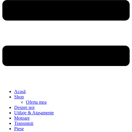
Acasă
Shop
Oferta mea
Despre noi
Utilaje & Atașamente
Motoare
Transmisii
Piese