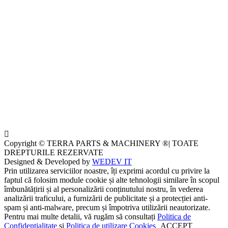
Copyright © TERRA PARTS & MACHINERY ®| TOATE
DREPTURILE REZERVATE
Designed & Developed by
WEDEV IT
Prin utilizarea serviciilor noastre, îți exprimi acordul cu privire la
faptul că folosim module cookie și alte tehnologii similare în scopul
îmbunătățirii și al personalizării conținutului nostru, în vederea
analizării traficului, a furnizării de publicitate și a protecției anti-
spam și anti-malware, precum și împotriva utilizării neautorizate.
Pentru mai multe detalii, vă rugăm să consultați
Politica de
Confidențialitate
și
Politica de utilizare Cookies
ACCEPT