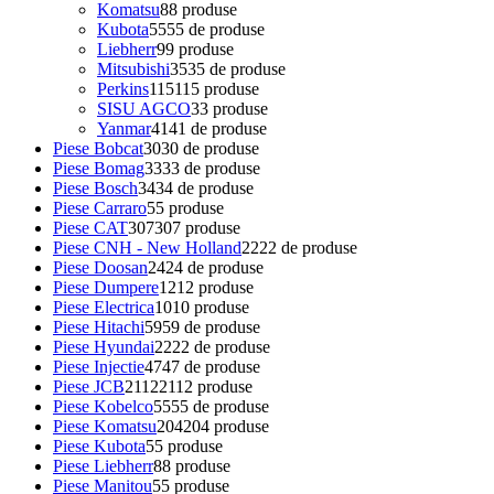
Komatsu
8
8 produse
Kubota
55
55 de produse
Liebherr
9
9 produse
Mitsubishi
35
35 de produse
Perkins
115
115 produse
SISU AGCO
3
3 produse
Yanmar
41
41 de produse
Piese Bobcat
30
30 de produse
Piese Bomag
33
33 de produse
Piese Bosch
34
34 de produse
Piese Carraro
5
5 produse
Piese CAT
307
307 produse
Piese CNH - New Holland
22
22 de produse
Piese Doosan
24
24 de produse
Piese Dumpere
12
12 produse
Piese Electrica
10
10 produse
Piese Hitachi
59
59 de produse
Piese Hyundai
22
22 de produse
Piese Injectie
47
47 de produse
Piese JCB
2112
2112 produse
Piese Kobelco
55
55 de produse
Piese Komatsu
204
204 produse
Piese Kubota
5
5 produse
Piese Liebherr
8
8 produse
Piese Manitou
5
5 produse