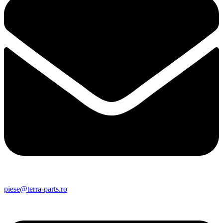
piese@terra-parts.ro