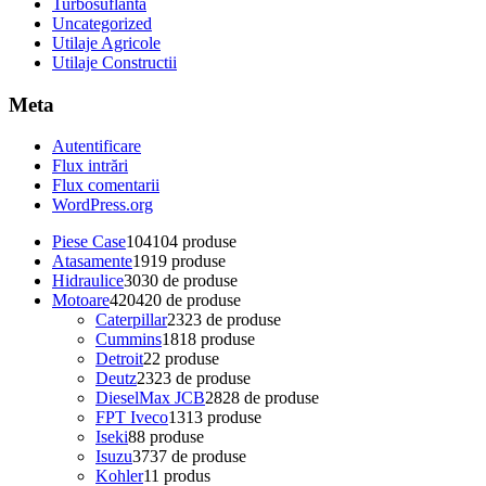
Turbosuflanta
Uncategorized
Utilaje Agricole
Utilaje Constructii
Meta
Autentificare
Flux intrări
Flux comentarii
WordPress.org
Piese Case
104
104 produse
Atasamente
19
19 produse
Hidraulice
30
30 de produse
Motoare
420
420 de produse
Caterpillar
23
23 de produse
Cummins
18
18 produse
Detroit
2
2 produse
Deutz
23
23 de produse
DieselMax JCB
28
28 de produse
FPT Iveco
13
13 produse
Iseki
8
8 produse
Isuzu
37
37 de produse
Kohler
1
1 produs