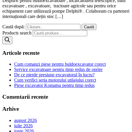
Delphi® pentru buldoexcavatoare , incarcatoarea telescopice, mini
excavatoare , excavatoare, tractoare agricole sau pentru orice
echipament care utilizează pompe Delphi® . Colaboram cu parteneri
internaționali care dețin stoc […]
Caută după:
Products search
Articole recente
Cum comanzi piese pentru buldoexcavator corect
Service excavatoare pentru timp redus de oprire
De ce pierde presiune excavatorul în lucru?
Cum verifici seria motorului utilajului corect
Piese excavator Komatsu pentru timp redus
Comentarii recente
Arhive
august 2026
iulie 2026
iunie 2026