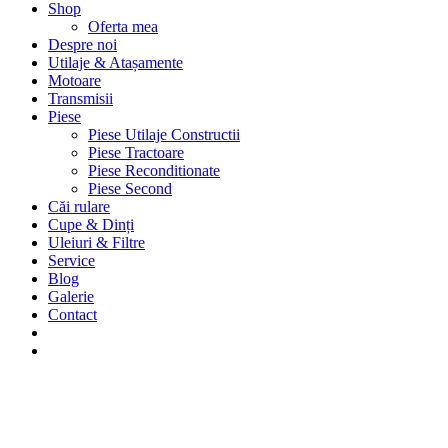
Shop
Oferta mea
Despre noi
Utilaje & Atașamente
Motoare
Transmisii
Piese
Piese Utilaje Constructii
Piese Tractoare
Piese Reconditionate
Piese Second
Căi rulare
Cupe & Dinți
Uleiuri & Filtre
Service
Blog
Galerie
Contact