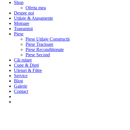
Shop
Oferta mea
Despre noi
Utilaje & Atașamente
Motoare
Transmisii
Piese
Piese Utilaje Constructii
Piese Tractoare
Piese Reconditionate
Piese Second
Căi rulare
Cupe & Dinți
Uleiuri & Filtre
Service
Blog
Galerie
Contact